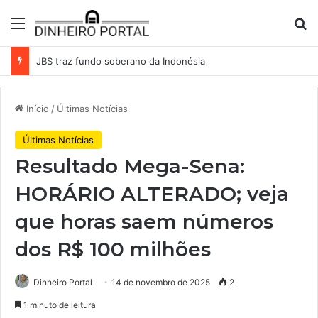
Menu
Pr
JBS traz fundo soberano da Indonésia como sócio em operação de US$ 2,5 bilhões
Início
/
Últimas Notícias
Últimas Notícias
Resultado Mega-Sena:
HORÁRIO ALTERADO; veja
que horas saem números
dos R$ 100 milhões
Dinheiro Portal
14 de novembro de 2025
2
1 minuto de leitura