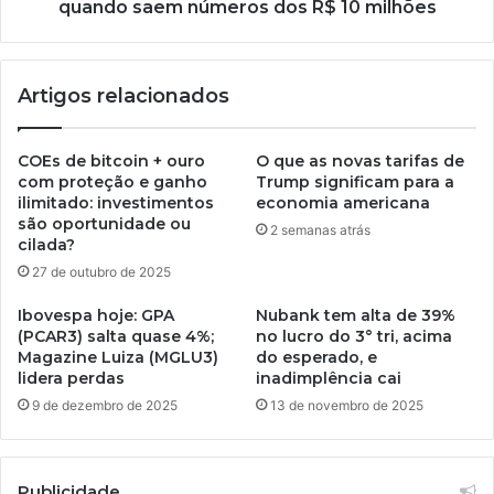
quando saem números dos R$ 10 milhões
Artigos relacionados
COEs de bitcoin + ouro
O que as novas tarifas de
com proteção e ganho
Trump significam para a
ilimitado: investimentos
economia americana
são oportunidade ou
2 semanas atrás
cilada?
27 de outubro de 2025
Ibovespa hoje: GPA
Nubank tem alta de 39%
(PCAR3) salta quase 4%;
no lucro do 3° tri, acima
Magazine Luiza (MGLU3)
do esperado, e
lidera perdas
inadimplência cai
9 de dezembro de 2025
13 de novembro de 2025
Publicidade