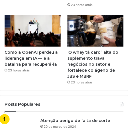
23 horas atrás
Como a OpenAI perdeu a
‘O whey tá caro’: alta do
liderança em IA — e a
suplemento trava
batalha para recuperá-la
negócios no setor e
fortalece colágeno de
23 horas atrás
JBS e MBRF
23 horas atrás
Posts Populares
Atenção perigo de falta de corte
20 de março de 2024