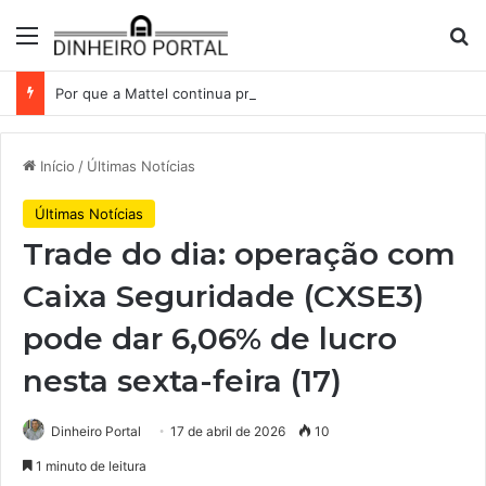
Menu
Pr
Por que a Mattel continua presa ao corredor de brinquedos
Início
/
Últimas Notícias
Últimas Notícias
Trade do dia: operação com
Caixa Seguridade (CXSE3)
pode dar 6,06% de lucro
nesta sexta-feira (17)
Dinheiro Portal
17 de abril de 2026
10
1 minuto de leitura