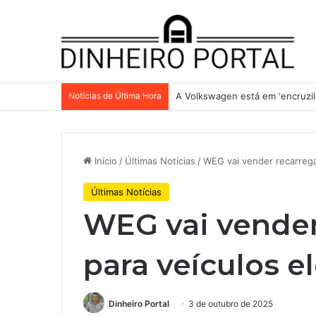
Notícias de Última Hora
A Volkswagen está em ‘encruzilh
Início
/
Últimas Notícias
/
WEG vai vender recarrega
Últimas Notícias
WEG vai vender
para veículos e
Dinheiro Portal
3 de outubro de 2025