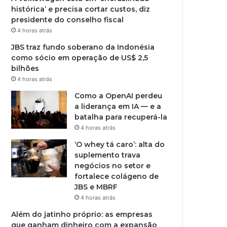
histórica’ e precisa cortar custos, diz
presidente do conselho fiscal
4 horas atrás
JBS traz fundo soberano da Indonésia
como sócio em operação de US$ 2,5
bilhões
4 horas atrás
Como a OpenAI perdeu
a liderança em IA — e a
batalha para recuperá-la
4 horas atrás
‘O whey tá caro’: alta do
suplemento trava
negócios no setor e
fortalece colágeno de
JBS e MBRF
4 horas atrás
Além do jatinho próprio: as empresas
que ganham dinheiro com a expansão