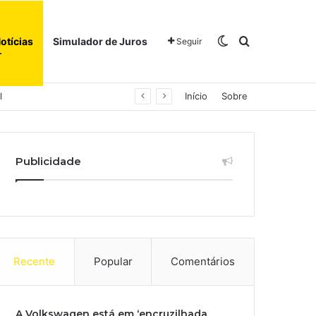
Switch skin
Procurar po
otícias
Simulador de Juros
Seguir
l
Início
Sobre
Publicidade
Recente
Popular
Comentários
A Volkswagen está em ‘encruzilhada