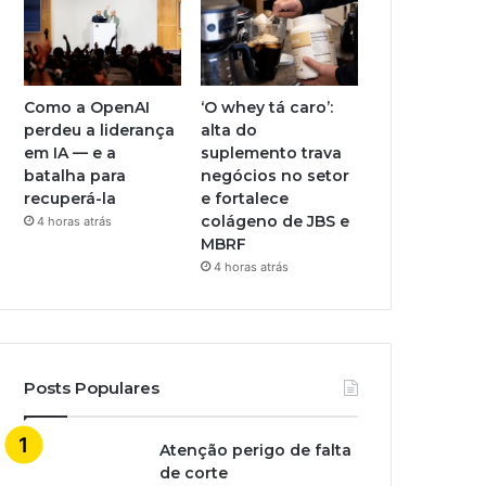
Como a OpenAI
‘O whey tá caro’:
perdeu a liderança
alta do
em IA — e a
suplemento trava
batalha para
negócios no setor
recuperá-la
e fortalece
colágeno de JBS e
4 horas atrás
MBRF
4 horas atrás
Posts Populares
Atenção perigo de falta
de corte