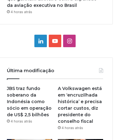
da aviação executiva no Brasil
4 horas atrás
Linkedin
YouTube
Instagram
Última modificação
JBS traz fundo
A Volkswagen está
soberano da
em ‘encruzilhada
Indonésia como
histórica’ e precisa
sócio em operação
cortar custos, diz
de US$ 2,5 bilhões
presidente do
conselho fiscal
4 horas atrás
4 horas atrás