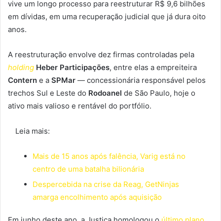
vive um longo processo para reestruturar R$ 9,6 bilhões
em dívidas, em uma recuperação judicial que já dura oito
anos.
A reestruturação envolve dez firmas controladas pela
holding
Heber Participações
, entre elas a empreiteira
Contern
e a
SPMar
— concessionária responsável pelos
trechos Sul e Leste do
Rodoanel
de São Paulo, hoje o
ativo mais valioso e rentável do portfólio.
Leia mais:
Mais de 15 anos após falência, Varig está no
centro de uma batalha bilionária
Despercebida na crise da Reag, GetNinjas
amarga encolhimento após aquisição
Em junho deste ano, a Justiça homologou o
último plano