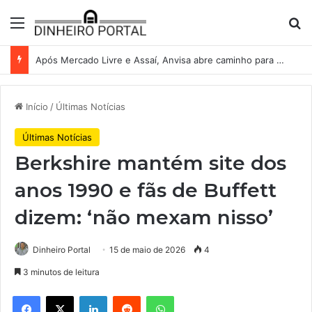
Menu
Pr
Após Mercado Livre e Assaí, Anvisa abre caminho para venda de medicamentos pela Shopee
Início
/
Últimas Notícias
Últimas Notícias
Berkshire mantém site dos
anos 1990 e fãs de Buffett
dizem: ‘não mexam nisso’
Dinheiro Portal
15 de maio de 2026
4
3 minutos de leitura
Facebook
X
Linkedin
Reddit
WhatsApp