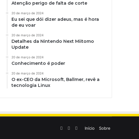
Atenção perigo de falta de corte
20 de março de 2024
Eu sei que dói dizer adeus, mas é hora
de eu voar
20 de março de 2024
Detalhes da Nintendo Next Miitomo
Update
20 de março de 2024
Conhecimento é poder
20 de março de 2024
O ex-CEO da Microsoft, Ballmer, revê a
tecnologia Linux
Linkedin
YouTube
Instagram
Início
Sobre