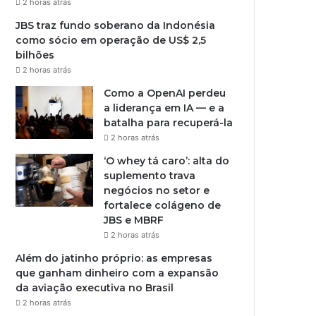
2 horas atrás
JBS traz fundo soberano da Indonésia
como sócio em operação de US$ 2,5
bilhões
2 horas atrás
Como a OpenAI perdeu
a liderança em IA — e a
batalha para recuperá-la
2 horas atrás
‘O whey tá caro’: alta do
suplemento trava
negócios no setor e
fortalece colágeno de
JBS e MBRF
2 horas atrás
Além do jatinho próprio: as empresas
que ganham dinheiro com a expansão
da aviação executiva no Brasil
2 horas atrás