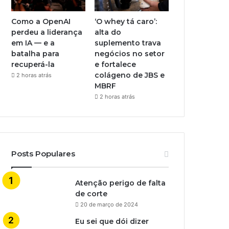
Como a OpenAI
‘O whey tá caro’:
perdeu a liderança
alta do
em IA — e a
suplemento trava
batalha para
negócios no setor
recuperá-la
e fortalece
colágeno de JBS e
2 horas atrás
MBRF
2 horas atrás
Posts Populares
Atenção perigo de falta
de corte
20 de março de 2024
Eu sei que dói dizer