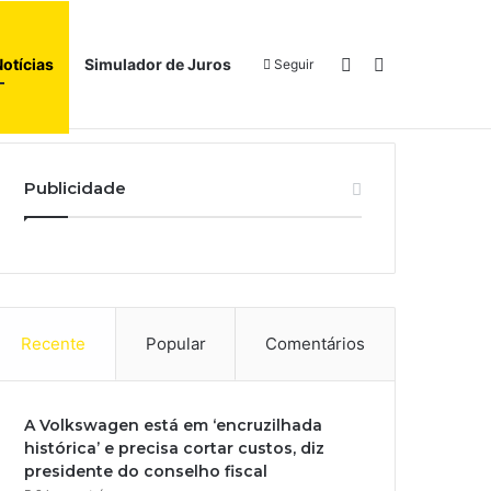
Switch skin
Procurar por
Notícias
Simulador de Juros
Seguir
l
Início
Sobre
Publicidade
Recente
Popular
Comentários
A Volkswagen está em ‘encruzilhada
histórica’ e precisa cortar custos, diz
presidente do conselho fiscal