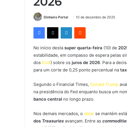
2026
Dinheiro Portal
10 de dezembro de 2025
Facebook
X
Linkedin
Reddit
No início desta
super quarta-feira
(10) de
202
estabilidade, em compasso de espera pelas si
dos
EUA
) sobre os
juros de 2026
. Para a deci
para um corte de 0,25 ponto percentual na
tax
Segundo o Financial Times,
Donald Trump
ava
na presidência do Fed enquanto busca um nom
banco central
no longo prazo.
Nos demais mercados, o
dólar
se mantém estáv
dos
Treasuries
avançam. Entre as
commoditie