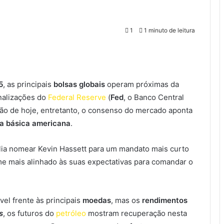
1
1 minuto de leitura
5
, as principais
bolsas globais
operam próximas da
nalizações do
Federal Reserve
(
Fed
, o Banco Central
são de hoje, entretanto, o consenso do mercado aponta
a básica americana
.
lia nomear Kevin Hassett para um mandato mais curto
e mais alinhado às suas expectativas para comandar o
el frente às principais
moedas
, mas os
rendimentos
s
, os futuros do
petróleo
mostram recuperação nesta