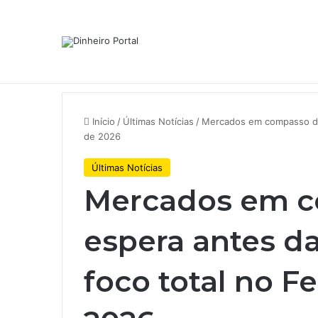
Notícias de Última Hora
A Volkswagen está em ‘encruzilh
Início
/
Últimas Notícias
/
Mercados em compasso de 
de 2026
Últimas Notícias
Mercados em 
espera antes d
foco total no F