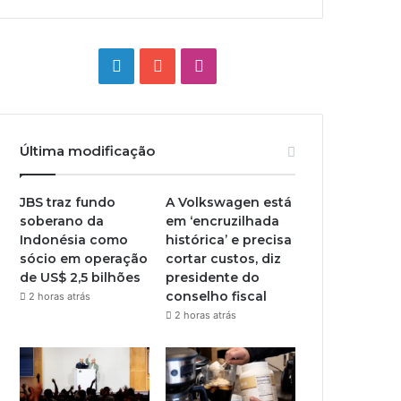
Linkedin
YouTube
Instagram
Última modificação
JBS traz fundo
A Volkswagen está
soberano da
em ‘encruzilhada
Indonésia como
histórica’ e precisa
sócio em operação
cortar custos, diz
de US$ 2,5 bilhões
presidente do
conselho fiscal
2 horas atrás
2 horas atrás