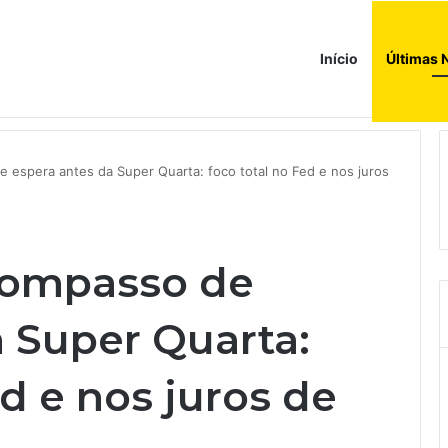
Início
Últimas 
ada histórica’ e precisa cortar custos, diz presidente do conselho fisca
espera antes da Super Quarta: foco total no Fed e nos juros
compasso de
a Super Quarta:
ed e nos juros de