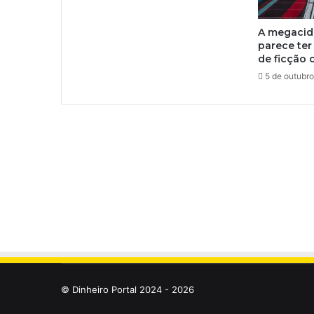
A megacid
parece ter
de ficção c
5 de outubr
© Dinheiro Portal 2024 - 2026