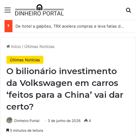
Menu
Pr
De hotel a galpões, TRX acelera compras e leva fatias de shoppings da Iguatemi por R$ 876 milhões
Início
/
Últimas Notícias
Últimas Notícias
O bilionário investimento
da Volkswagen em carros
‘feitos para a China’ vai dar
certo?
Dinheiro Portal
3 de junho de 2026
4
5 minutos de leitura