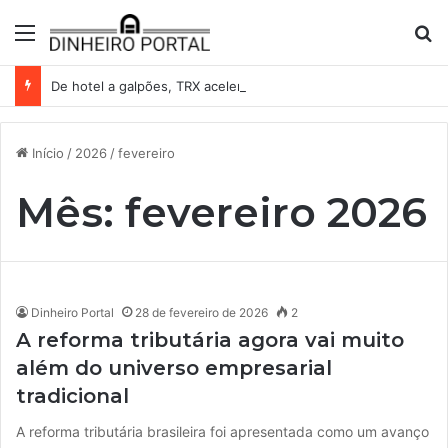
Menu
Pr
De hotel a galpões, TRX acelera compras e leva fatias de shoppings da Iguatemi por R$ 876 milhões
Início
/
2026
/
fevereiro
Mês:
fevereiro 2026
Dinheiro Portal
28 de fevereiro de 2026
2
A reforma tributária agora vai muito
além do universo empresarial
tradicional
A reforma tributária brasileira foi apresentada como um avanço