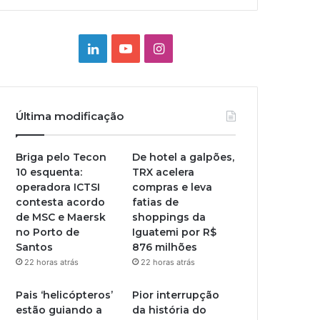
Linkedin
YouTube
Instagram
Última modificação
Briga pelo Tecon
De hotel a galpões,
10 esquenta:
TRX acelera
operadora ICTSI
compras e leva
contesta acordo
fatias de
de MSC e Maersk
shoppings da
no Porto de
Iguatemi por R$
Santos
876 milhões
22 horas atrás
22 horas atrás
Pais ‘helicópteros’
Pior interrupção
estão guiando a
da história do