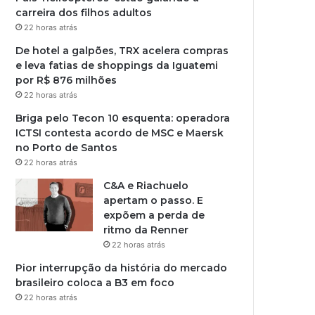
carreira dos filhos adultos
22 horas atrás
De hotel a galpões, TRX acelera compras
e leva fatias de shoppings da Iguatemi
por R$ 876 milhões
22 horas atrás
Briga pelo Tecon 10 esquenta: operadora
ICTSI contesta acordo de MSC e Maersk
no Porto de Santos
22 horas atrás
C&A e Riachuelo
apertam o passo. E
expõem a perda de
ritmo da Renner
22 horas atrás
Pior interrupção da história do mercado
brasileiro coloca a B3 em foco
22 horas atrás