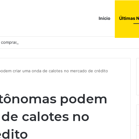
Início
Últimas N
a compras e leva fatias de shoppings da Iguatemi por R$ 876 milhões
odem criar uma onda de calotes no mercado de crédito
utônomas podem
 de calotes no
dito