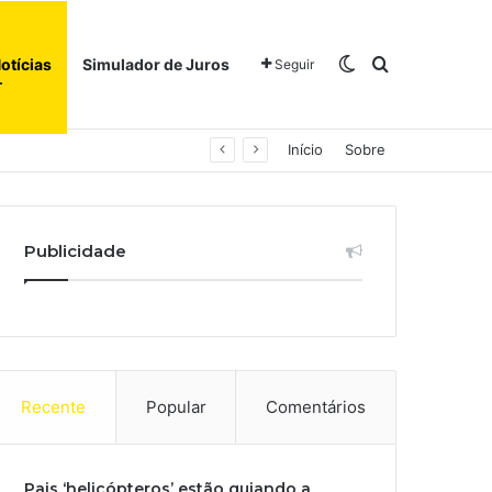
Switch skin
Procurar po
otícias
Simulador de Juros
Seguir
Início
Sobre
Publicidade
Recente
Popular
Comentários
Pais ‘helicópteros’ estão guiando a