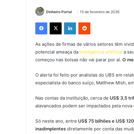
Dinheiro Portal
15 de fevereiro de 2026
Facebook
X
Linkedin
Reddit
As ações de firmas de vários setores têm vivid
potencial ameaça da
inteligência artificial
a se
começou nas bolsas não vai parar por aí.
O mer
O alerta foi feito por analistas do UBS em rela
especialista do banco suíço, Matthew Mish, em
Nas contas da instituição, cerca de
US$ 3,5 tri
alavancados podem ser impactados pela nova o
Só neste ano, entre
US$ 75 bilhões e US$ 120
inadimplentes
diretamente por conta das muda