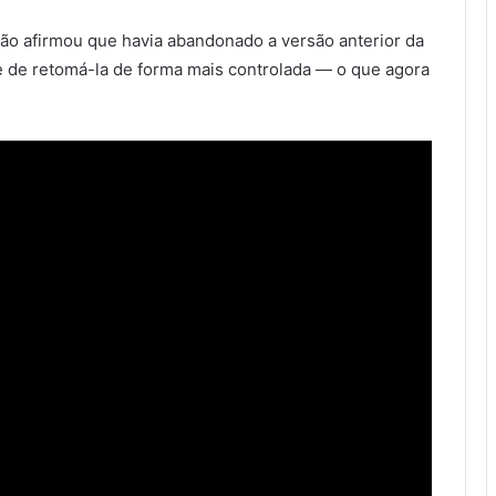
ão afirmou que havia abandonado a versão anterior da
 de retomá-la de forma mais controlada — o que agora