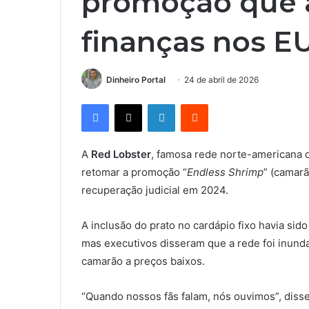
promoção que 
finanças nos E
Dinheiro Portal
24 de abril de 2026
Facebook
X
Linkedin
Reddit
A
Red Lobster
, famosa rede norte-americana
retomar a promoção “
Endless Shrimp
” (camarã
recuperação judicial em 2024.
A inclusão do prato no cardápio fixo havia sido
mas executivos disseram que a rede foi inund
camarão a preços baixos.
“Quando nossos fãs falam, nós ouvimos”, dis