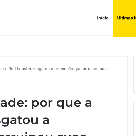
Início
Últimas 
ções globais. Agora enfrenta um mundo de dificuldades
ue a Red Lobster resgatou a promoção que arruinou suas
ade: por que a
sgatou a