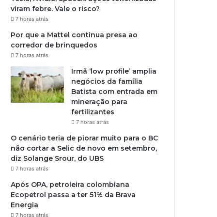
viram febre. Vale o risco?
7 horas atrás
Por que a Mattel continua presa ao
corredor de brinquedos
7 horas atrás
Irmã ‘low profile’ amplia
negócios da família
Batista com entrada em
mineração para
fertilizantes
7 horas atrás
O cenário teria de piorar muito para o BC
não cortar a Selic de novo em setembro,
diz Solange Srour, do UBS
7 horas atrás
Após OPA, petroleira colombiana
Ecopetrol passa a ter 51% da Brava
Energia
7 horas atrás