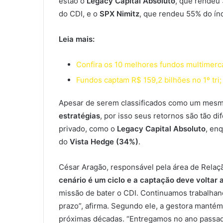
estão o
Legacy Capital Absoluto
, que rendeu
do CDI, e o
SPX Nimitz
, que rendeu 55% do índ
Leia mais:
Confira os 10 melhores fundos multimer
Fundos captam R$ 159,2 bilhões no 1º tri
Apesar de serem classificados como um mesm
estratégias
, por isso seus retornos são tão d
privado, como o
Legacy Capital Absoluto
, en
do
Vista Hedge (34%)
.
César Aragão, responsável pela área de Relaçã
cenário é um ciclo e a captação deve voltar a
missão de bater o CDI. Continuamos trabalhan
prazo”, afirma. Segundo ele, a gestora mantém
próximas décadas. “Entregamos no ano passad