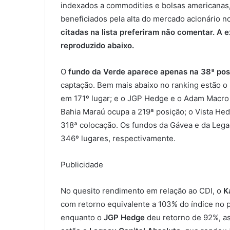
indexados a commodities e bolsas americanas
beneficiados pela alta do mercado acionário 
citadas na lista preferiram não comentar. A 
reproduzido abaixo.
O
fundo da Verde aparece apenas na 38ª pos
captação. Bem mais abaixo no ranking estão o 
em 171º lugar; e o JGP Hedge e o Adam Macro I
Bahia Maraú ocupa a 219ª posição; o Vista Hedg
318ª colocação. Os fundos da Gávea e da Lega
346º lugares, respectivamente.
Publicidade
No quesito rendimento em relação ao CDI, o
K
com retorno equivalente a 103% do índice no 
enquanto o
JGP Hedge
deu retorno de 92%, 