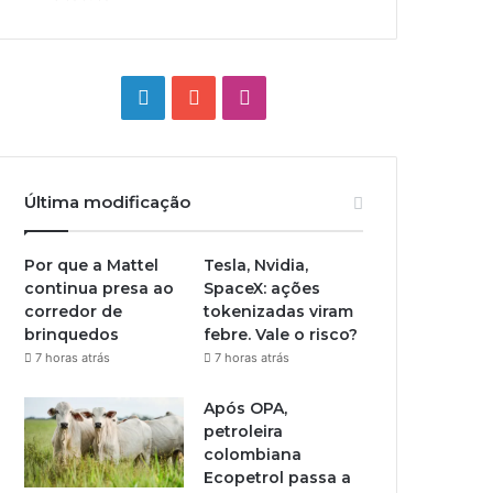
Linkedin
YouTube
Instagram
Última modificação
Por que a Mattel
Tesla, Nvidia,
continua presa ao
SpaceX: ações
corredor de
tokenizadas viram
brinquedos
febre. Vale o risco?
7 horas atrás
7 horas atrás
Após OPA,
petroleira
colombiana
Ecopetrol passa a