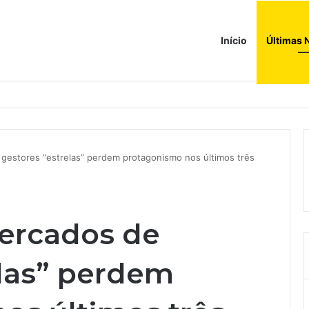
Início
Últimas 
a ao corredor de brinquedos
gestores “estrelas” perdem protagonismo nos últimos três
ercados de
elas” perdem