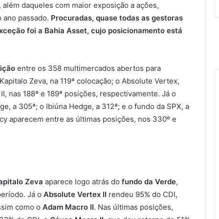
, além daqueles com maior exposição a ações,
no ano passado.
Procuradas, quase todas as gestoras
exceção foi a Bahia Asset, cujo posicionamento está
ição
entre os 358 multimercados abertos para
Kapitalo Zeva, na 119ª colocação; o Absolute Vertex,
I, nas 188ª e 189ª posições, respectivamente. Já o
e, a 305ª; o Ibiúna Hedge, a 312ª; e o fundo da SPX, a
cy aparecem entre as últimas posições, nos 330º e
apitalo Zeva
aparece logo atrás do
fundo da Verde
,
período. Já o
Absolute Vertex II
rendeu 95% do CDI,
assim como o
Adam Macro II
. Nas últimas posições,