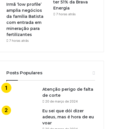
ter 51% da Brava
Irmã ‘low profile’
Energia
amplia negócios
7 horas atrás
da família Batista
com entrada em
mineração para
fertilizantes
7 horas atrás
Posts Populares
Atenção perigo de falta
de corte
20 de março de 2024
Eu sei que dói dizer
adeus, mas é hora de eu
voar
20 de março de 2024