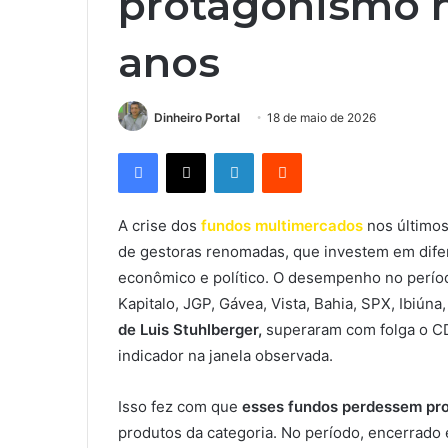
protagonismo n
anos
Dinheiro Portal
18 de maio de 2026
Facebook
X
Linkedin
Reddit
A crise dos
fundos multimercados
nos último
de gestoras renomadas, que investem em difer
econômico e político. O desempenho no períod
Kapitalo, JGP, Gávea, Vista, Bahia, SPX, Ibiún
de Luis Stuhlberger,
superaram com folga o CD
indicador na janela observada.
Isso fez com que
esses fundos perdessem pr
produtos da categoria. No período, encerrado