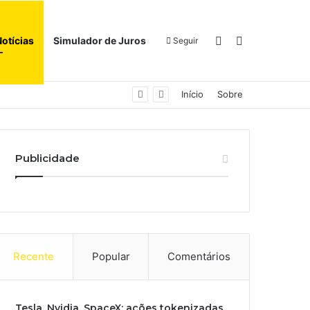
Switch skin
Procurar por
Notícias
Simulador de Juros
Seguir
Início
Sobre
Publicidade
Recente
Popular
Comentários
Tesla, Nvidia, SpaceX: ações tokenizadas