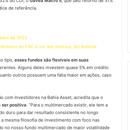
 32% do CDI, o
Gávea Macro II
, que deu retorno de 51%
ice de referência.
cados de 2025
; dinheiro do FGC é um dos motivos, diz Anbima
o tipo,
esses fundos são flexíveis em suas
iferentes. Alguns deles investem quase 5% em crédito
quanto outros possuem uma fatia maior em ações, caso
o com Investidores na Bahia Asset, acredita que o
 ser positiva
. “Para o multimercado existir, ele tem a
do duro para dar resultado consistente no longo
 a mesma filosofia de investimento com foco nas
o no nosso fundo multimercado de maior volatilidade