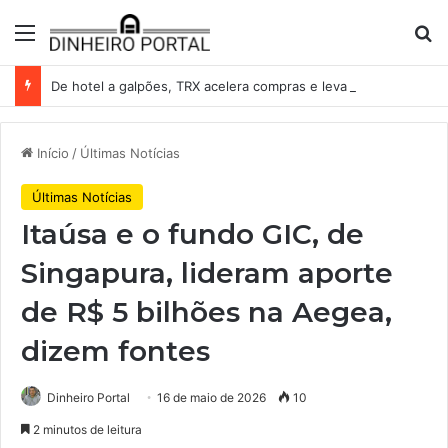
Menu
Pr
De hotel a galpões, TRX acelera compras e leva fatias de shoppings da Iguatemi por R$ 876 milhões
Início
/
Últimas Notícias
Últimas Notícias
Itaúsa e o fundo GIC, de
Singapura, lideram aporte
de R$ 5 bilhões na Aegea,
dizem fontes
Dinheiro Portal
16 de maio de 2026
10
2 minutos de leitura