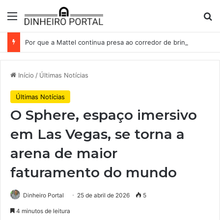
Menu
Pr
Por que a Mattel continua presa ao corredor de brinquedos
Início
/
Últimas Notícias
Últimas Notícias
O Sphere, espaço imersivo
em Las Vegas, se torna a
arena de maior
faturamento do mundo
Dinheiro Portal
25 de abril de 2026
5
4 minutos de leitura