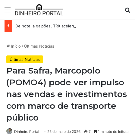
Menu
Pr
De hotel a galpões, TRX acelera compras e leva fatias de shoppings da Iguatemi por R$ 876 milhões
Início
/
Últimas Notícias
Últimas Notícias
Para Safra, Marcopolo
(POMO4) pode ver impulso
nas vendas e investimentos
com marco de transporte
público
Dinheiro Portal
25 de maio de 2026
7
1 minuto de leitura