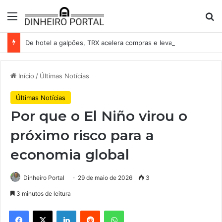
Menu
Pr
De hotel a galpões, TRX acelera compras e leva fatias de shoppings da Iguatemi por R$ 876 milhões
Início
/
Últimas Notícias
Últimas Notícias
Por que o El Niño virou o
próximo risco para a
economia global
Dinheiro Portal
29 de maio de 2026
3
3 minutos de leitura
Facebook
X
Linkedin
Reddit
WhatsApp