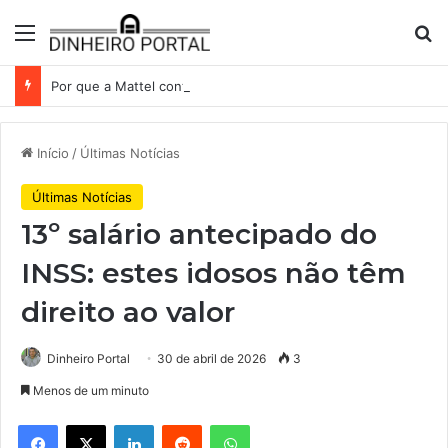
Menu
Pr
Por que a Mattel continua presa ao corredor de brinquedos
Início
/
Últimas Notícias
Últimas Notícias
13º salário antecipado do
INSS: estes idosos não têm
direito ao valor
Dinheiro Portal
30 de abril de 2026
3
Menos de um minuto
Facebook
X
Linkedin
Reddit
WhatsApp