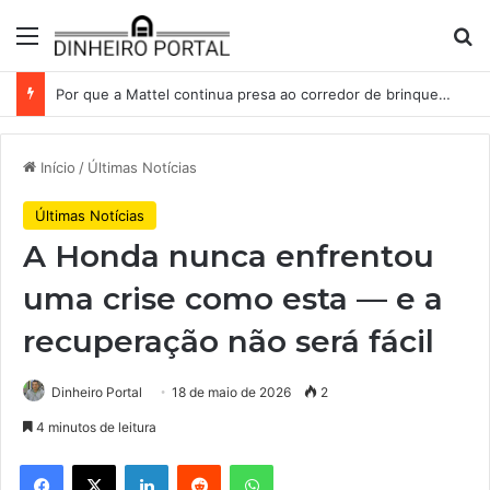
Menu
Pr
Por que a Mattel continua presa ao corredor de brinquedos
Início
/
Últimas Notícias
Últimas Notícias
A Honda nunca enfrentou
uma crise como esta — e a
recuperação não será fácil
Dinheiro Portal
18 de maio de 2026
2
4 minutos de leitura
Facebook
X
Linkedin
Reddit
WhatsApp