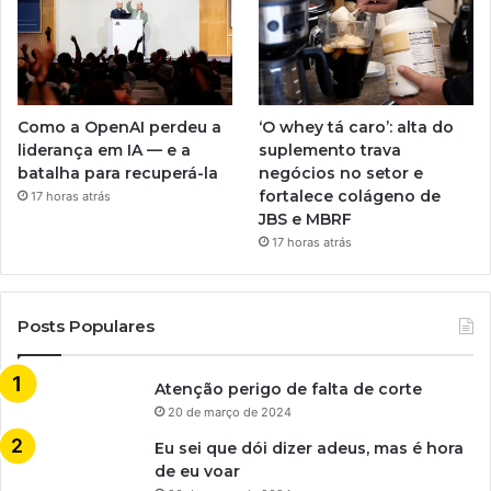
Como a OpenAI perdeu a
‘O whey tá caro’: alta do
liderança em IA — e a
suplemento trava
batalha para recuperá-la
negócios no setor e
fortalece colágeno de
17 horas atrás
JBS e MBRF
17 horas atrás
Posts Populares
Atenção perigo de falta de corte
20 de março de 2024
Eu sei que dói dizer adeus, mas é hora
de eu voar