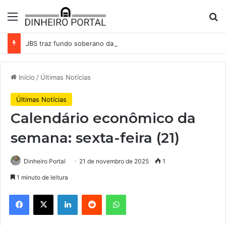
Menu
Pr
JBS traz fundo soberano da Indonésia como sócio em operação de US$ 2,5 bilhões
Início
/
Últimas Notícias
Últimas Notícias
Calendário econômico da
semana: sexta-feira (21)
Dinheiro Portal
21 de novembro de 2025
1
1 minuto de leitura
Facebook
X
Linkedin
Reddit
WhatsApp