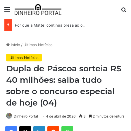
Menu
Pr
Por que a Mattel continua presa ao corredor de brinquedos
Início
/
Últimas Notícias
Últimas Notícias
Dupla de Páscoa sorteia R$
40 milhões: saiba tudo
sobre o concurso especial
de hoje (04)
Dinheiro Portal
4 de abril de 2026
3
2 minutos de leitura
Facebook
X
Linkedin
Reddit
WhatsApp