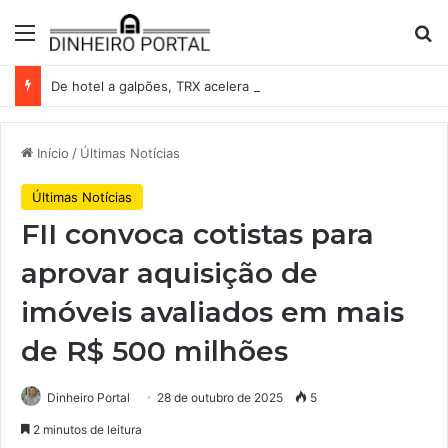
Menu
Pr
De hotel a galpões, TRX acelera compras e leva fatias de shoppings da Iguatemi por R$ 876 milhões
Início
/
Últimas Notícias
Últimas Notícias
FII convoca cotistas para
aprovar aquisição de
imóveis avaliados em mais
de R$ 500 milhões
Dinheiro Portal
28 de outubro de 2025
5
2 minutos de leitura