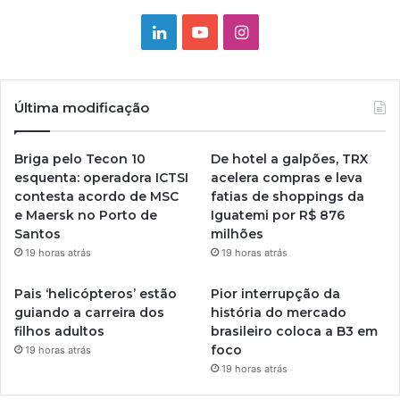
Linkedin
YouTube
Instagram
Última modificação
Briga pelo Tecon 10
De hotel a galpões, TRX
esquenta: operadora ICTSI
acelera compras e leva
contesta acordo de MSC
fatias de shoppings da
e Maersk no Porto de
Iguatemi por R$ 876
Santos
milhões
19 horas atrás
19 horas atrás
Pais ‘helicópteros’ estão
Pior interrupção da
guiando a carreira dos
história do mercado
filhos adultos
brasileiro coloca a B3 em
foco
19 horas atrás
19 horas atrás