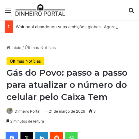
Menu
Pr
Whirlpool abandonou suas ambições globais. Agora enfrenta um mundo de dificuldades
Início
/
Últimas Notícias
Últimas Notícias
Gás do Povo: passo a passo
para atualizar o número do
celular pelo Caixa Tem
Dinheiro Portal
21 de março de 2026
8
2 minutos de leitura
Facebook
X
Linkedin
Reddit
WhatsApp