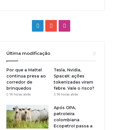
Linkedin
YouTube
Instagram
Última modificação
Por que a Mattel
Tesla, Nvidia,
continua presa ao
SpaceX: ações
corredor de
tokenizadas viram
brinquedos
febre. Vale o risco?
16 horas atrás
16 horas atrás
Após OPA,
petroleira
colombiana
Ecopetrol passa a