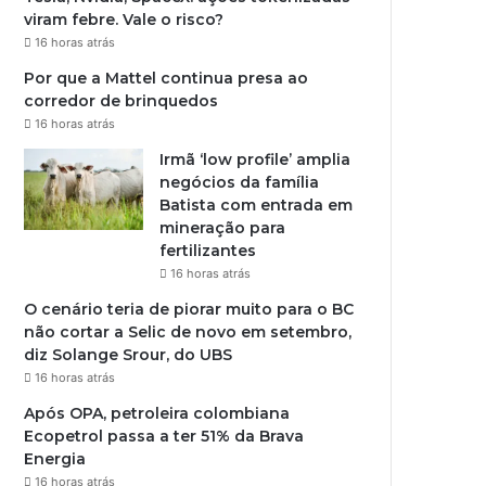
viram febre. Vale o risco?
16 horas atrás
Por que a Mattel continua presa ao
corredor de brinquedos
16 horas atrás
Irmã ‘low profile’ amplia
negócios da família
Batista com entrada em
mineração para
fertilizantes
16 horas atrás
O cenário teria de piorar muito para o BC
não cortar a Selic de novo em setembro,
diz Solange Srour, do UBS
16 horas atrás
Após OPA, petroleira colombiana
Ecopetrol passa a ter 51% da Brava
Energia
16 horas atrás