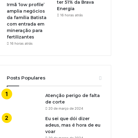
ter 51% da Brava
Irmã ‘low profile’
Energia
amplia negócios
16 horas atrás
da família Batista
com entrada em
mineração para
fertilizantes
16 horas atrás
Posts Populares
Atenção perigo de falta
de corte
20 de março de 2024
Eu sei que dói dizer
adeus, mas é hora de eu
voar
20 de março de 2024