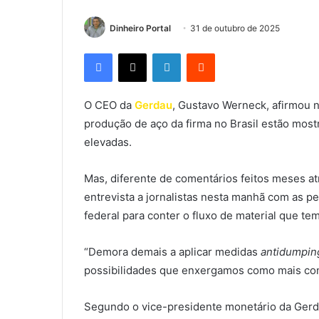
Dinheiro Portal
31 de outubro de 2025
Facebook
X
Linkedin
Reddit
O CEO da
Gerdau
, Gustavo Werneck, afirmou n
produção de aço da firma no Brasil estão mos
elevadas.
Mas, diferente de comentários feitos meses at
entrevista a jornalistas nesta manhã com as p
federal para conter o fluxo de material que t
“Demora demais a aplicar medidas
antidumpin
possibilidades que enxergamos como mais conc
Segundo o vice-presidente monetário da Gerdau