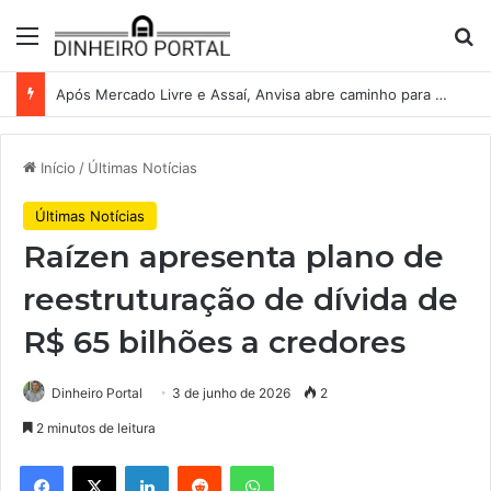
Menu
Pr
Após Mercado Livre e Assaí, Anvisa abre caminho para venda de medicamentos pela Shopee
Início
/
Últimas Notícias
Últimas Notícias
Raízen apresenta plano de
reestruturação de dívida de
R$ 65 bilhões a credores
Dinheiro Portal
3 de junho de 2026
2
2 minutos de leitura
Facebook
X
Linkedin
Reddit
WhatsApp