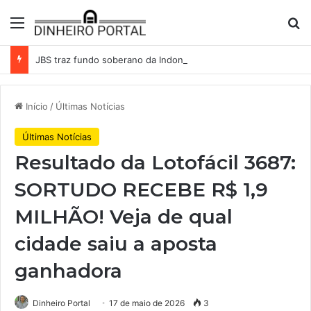
Menu
Pr
JBS traz fundo soberano da Indonésia como sócio em operação de US$ 2,5 bilhões
Início
/
Últimas Notícias
Últimas Notícias
Resultado da Lotofácil 3687:
SORTUDO RECEBE R$ 1,9
MILHÃO! Veja de qual
cidade saiu a aposta
ganhadora
Dinheiro Portal
17 de maio de 2026
3