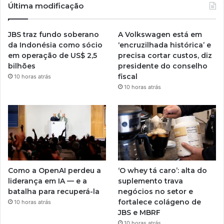
Última modificação
JBS traz fundo soberano
A Volkswagen está em
da Indonésia como sócio
‘encruzilhada histórica’ e
em operação de US$ 2,5
precisa cortar custos, diz
bilhões
presidente do conselho
fiscal
10 horas atrás
10 horas atrás
Como a OpenAI perdeu a
‘O whey tá caro’: alta do
liderança em IA — e a
suplemento trava
batalha para recuperá-la
negócios no setor e
fortalece colágeno de
10 horas atrás
JBS e MBRF
10 horas atrás