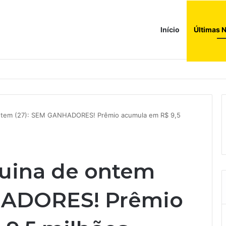
Início
Últimas N
a compras e leva fatias de shoppings da Iguatemi por R$ 876 milhões
ontem (27): SEM GANHADORES! Prêmio acumula em R$ 9,5
Quina de ontem
HADORES! Prêmio