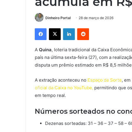
acumula em R$ 
Dinheiro Portal
28 de março de 2026
Facebook
X
Linkedin
Reddit
A
Quina
, loteria tradicional da Caixa Econômi
país na última sexta-feira (27), com a realiz
disputa um prêmio estimado em R$ 8,5 milhõe
A extração aconteceu no
Espaço da Sorte
, em 
oficial da Caixa no YouTube,
permitindo que os
em tempo real.
Números sorteados no conc
Dezenas sorteadas: 31 – 36 – 37 – 58 – 6