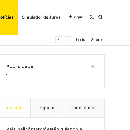
Switch skin
Procurar po
otícias
Simulador de Juros
Seguir
Início
Sobre
Publicidade
Recente
Popular
Comentários
Pais ‘helicópteros’ estão guiando a