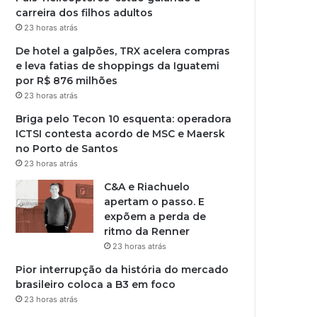
carreira dos filhos adultos
23 horas atrás
De hotel a galpões, TRX acelera compras
e leva fatias de shoppings da Iguatemi
por R$ 876 milhões
23 horas atrás
Briga pelo Tecon 10 esquenta: operadora
ICTSI contesta acordo de MSC e Maersk
no Porto de Santos
23 horas atrás
C&A e Riachuelo
apertam o passo. E
expõem a perda de
ritmo da Renner
23 horas atrás
Pior interrupção da história do mercado
brasileiro coloca a B3 em foco
23 horas atrás