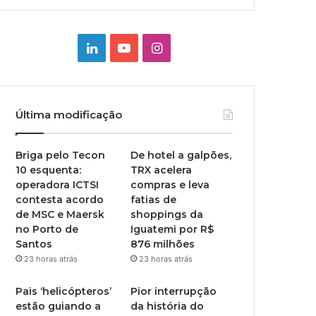
Linkedin
YouTube
Instagram
Última modificação
Briga pelo Tecon
De hotel a galpões,
10 esquenta:
TRX acelera
operadora ICTSI
compras e leva
contesta acordo
fatias de
de MSC e Maersk
shoppings da
no Porto de
Iguatemi por R$
Santos
876 milhões
23 horas atrás
23 horas atrás
Pais ‘helicópteros’
Pior interrupção
estão guiando a
da história do