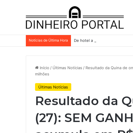
Notícias de Última Hora
De hotel a galpões, TRX aceler
Início
/
Últimas Notícias
/
Resultado da Quina de 
milhões
Últimas Notícias
Resultado da 
(27): SEM GAN