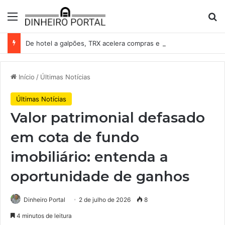
Menu
Pr
De hotel a galpões, TRX acelera compras e leva fatias de shoppings da Iguatemi por R$ 876 milhões
Início
/
Últimas Notícias
Últimas Notícias
Valor patrimonial defasado
em cota de fundo
imobiliário: entenda a
oportunidade de ganhos
Dinheiro Portal
2 de julho de 2026
8
4 minutos de leitura