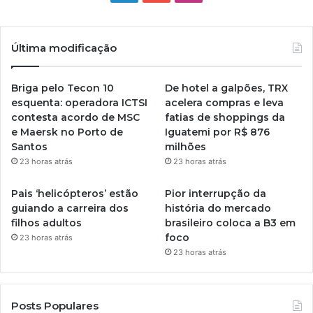
Última modificação
Briga pelo Tecon 10
De hotel a galpões, TRX
esquenta: operadora ICTSI
acelera compras e leva
contesta acordo de MSC
fatias de shoppings da
e Maersk no Porto de
Iguatemi por R$ 876
Santos
milhões
23 horas atrás
23 horas atrás
Pais ‘helicópteros’ estão
Pior interrupção da
guiando a carreira dos
história do mercado
filhos adultos
brasileiro coloca a B3 em
foco
23 horas atrás
23 horas atrás
Posts Populares