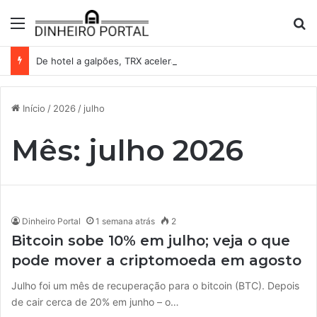
Menu
Pr
De hotel a galpões, TRX acelera compras e leva fatias de shoppings da Iguatemi por R$ 876 milhões
Início
/
2026
/
julho
Mês:
julho 2026
Dinheiro Portal
1 semana atrás
2
Bitcoin sobe 10% em julho; veja o que
pode mover a criptomoeda em agosto
Julho foi um mês de recuperação para o bitcoin (BTC). Depois
de cair cerca de 20% em junho – o…