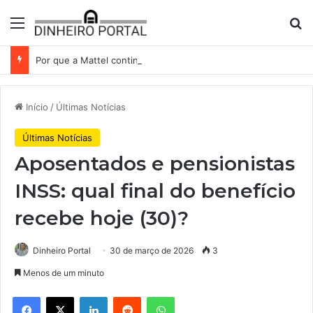
Menu
Pr
Por que a Mattel continua presa ao corredor de brinquedos
Início
/
Últimas Notícias
Últimas Notícias
Aposentados e pensionistas
INSS: qual final do benefício
recebe hoje (30)?
Dinheiro Portal
30 de março de 2026
3
Menos de um minuto
Facebook
X
Linkedin
Reddit
WhatsApp