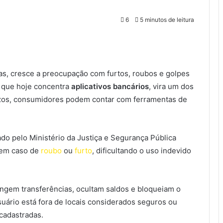
6
5 minutos de leitura
ruas, cresce a preocupação com furtos, roubos e golpes
, que hoje concentra
aplicativos bancários
, vira um dos
juízos, consumidores podem contar com ferramentas de
iado pelo Ministério da Justiça e Segurança Pública
a em caso de
roubo
ou
furto
, dificultando o uso indevido
ngem transferências, ocultam saldos e bloqueiam o
ário está fora de locais considerados seguros ou
cadastradas.