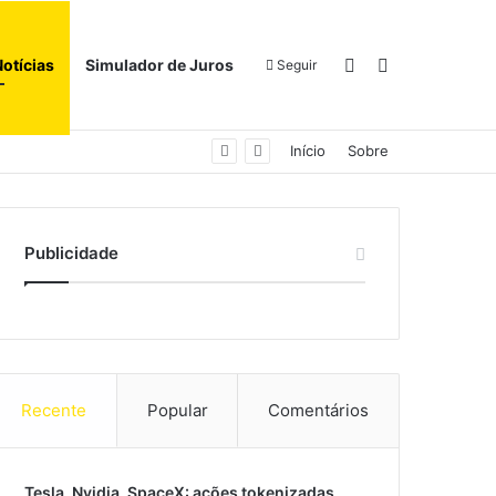
Switch skin
Procurar por
Notícias
Simulador de Juros
Seguir
Início
Sobre
Publicidade
Recente
Popular
Comentários
Tesla, Nvidia, SpaceX: ações tokenizadas