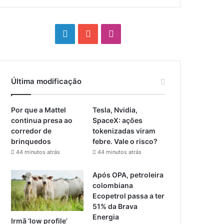
Linkedin
YouTube
Instagram
Última modificação
Por que a Mattel
Tesla, Nvidia,
continua presa ao
SpaceX: ações
corredor de
tokenizadas viram
brinquedos
febre. Vale o risco?
44 minutos atrás
44 minutos atrás
Após OPA, petroleira
colombiana
Ecopetrol passa a ter
51% da Brava
Energia
Irmã ‘low profile’