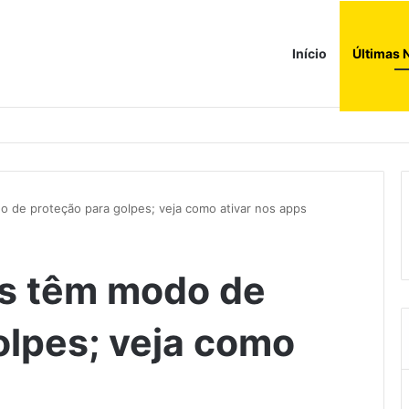
Início
Últimas 
os da família Batista com entrada em mineração para fertilizantes
o de proteção para golpes; veja como ativar nos apps
os têm modo de
olpes; veja como