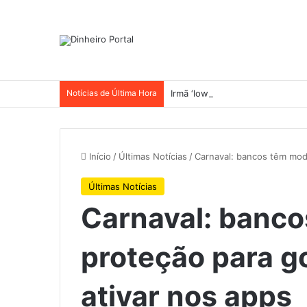
Notícias de Última Hora
Irmã ‘low profile’ amplia negóci
Início
/
Últimas Notícias
/
Carnaval: bancos têm mod
Últimas Notícias
Carnaval: banc
proteção para g
ativar nos apps