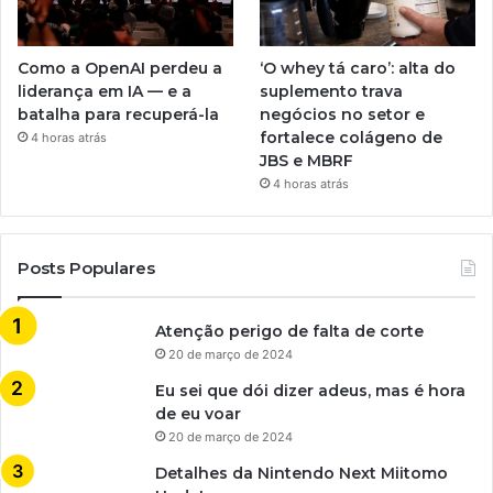
Como a OpenAI perdeu a
‘O whey tá caro’: alta do
liderança em IA — e a
suplemento trava
batalha para recuperá-la
negócios no setor e
fortalece colágeno de
4 horas atrás
JBS e MBRF
4 horas atrás
Posts Populares
Atenção perigo de falta de corte
20 de março de 2024
Eu sei que dói dizer adeus, mas é hora
de eu voar
20 de março de 2024
Detalhes da Nintendo Next Miitomo