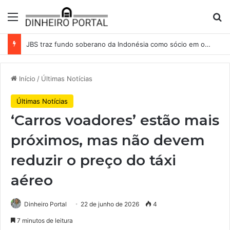
Menu
Pr
JBS traz fundo soberano da Indonésia como sócio em operação de US$ 2,5 bilhões
Início
/
Últimas Notícias
Últimas Notícias
‘Carros voadores’ estão mais
próximos, mas não devem
reduzir o preço do táxi
aéreo
Dinheiro Portal
22 de junho de 2026
4
7 minutos de leitura