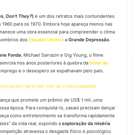
s, Don’t They?
)
é um dos retratos mais contundentes
s 1960 para os 1970. Embora hoje apareça menos nas
rmanece uma obra essencial para compreender o clima
 sombrios dos
Estados Unido
s
: a
Grande Depressão
.
ane Fonda
, Michael Sarrazin e Gig Young, o filme
esenrola nos anos posteriores à quebra da
bolsa de
mprego e o desespero se espalhavam pelo país.
oje podem aprender com as crises passadas
 dança que promete um prêmio de US$ 1 mil, uma
ssa época. Para conquistá-lo, casais precisam dançar
começa como entretenimento se transforma rapidamente
zes” da vida real, expondo a
exploração da miséria
competição atravessa o desgaste físico e psicológico