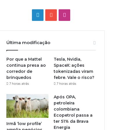
Linkedin
YouTube
Instagram
Última modificação
Por que a Mattel
Tesla, Nvidia,
continua presa ao
SpaceX: ações
corredor de
tokenizadas viram
brinquedos
febre. Vale o risco?
7 horas atrás
7 horas atrás
Após OPA,
petroleira
colombiana
Ecopetrol passa a
ter 51% da Brava
Irmã ‘low profile’
Energia
amplia negócios