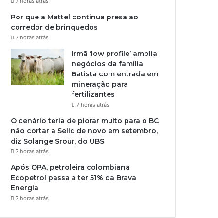
7 horas atrás
Por que a Mattel continua presa ao
corredor de brinquedos
7 horas atrás
Irmã ‘low profile’ amplia
negócios da família
Batista com entrada em
mineração para
fertilizantes
7 horas atrás
O cenário teria de piorar muito para o BC
não cortar a Selic de novo em setembro,
diz Solange Srour, do UBS
7 horas atrás
Após OPA, petroleira colombiana
Ecopetrol passa a ter 51% da Brava
Energia
7 horas atrás