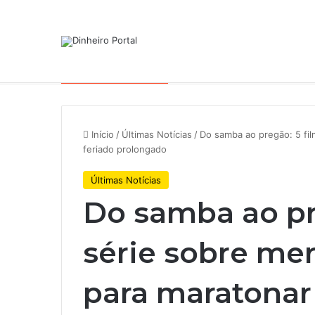
Notícias de Última Hora
Início
/
Últimas Notícias
/
Do samba ao pregão: 5 fil
feriado prolongado
Últimas Notícias
Do samba ao pre
série sobre me
para maratonar