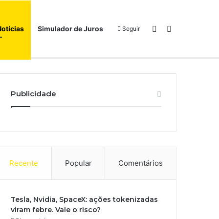
Switch skin
Procurar por
Notícias
Simulador de Juros
Seguir
Início
Sobre
Publicidade
Recente
Popular
Comentários
Tesla, Nvidia, SpaceX: ações tokenizadas
viram febre. Vale o risco?