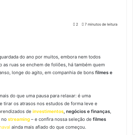
2
7 minutos de leitura
 aguardada do ano por muitos, embora nem todos
 as ruas se enchem de foliões, há também quem
canso, longe do agito, em companhia de bons
filmes e
mais do que uma pausa para relaxar: é uma
 tirar os atrasos nos estudos de forma leve e
aprendizados de
investimentos
, negócios e finanças
,
s no
streaming
– e confira nossa seleção de
filmes
naval
ainda mais afiado do que começou.