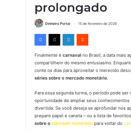
prolongado
Dinheiro Portal
15 de fevereiro de 2026
Facebook
X
Linkedin
Reddit
Finalmente é
carnaval
no Brasil, a data mais
compartilhem do mesmo entusiasmo. Enquanto
conte os dias para aproveitar o merecido des
séries sobre o mercado monetário
.
Para essa segunda turma, o período pode ser 
oportunidade de ampliar seus conhecimentos e
divertida. Se você deseja se aprofundar nos 
prepare papel e caneta – ou a lista de favorito
sobre o
mercado monetário
para voltar do
car