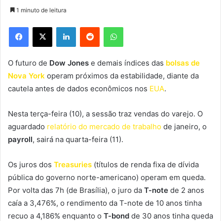
1 minuto de leitura
Facebook
X
Linkedin
Reddit
WhatsApp
O futuro de
Dow Jones
e demais índices das
bolsas de
Nova York
operam próximos da estabilidade, diante da
cautela antes de dados econômicos nos
EUA
.
Nesta terça-feira (10), a sessão traz vendas do varejo. O
aguardado
relatório do mercado de trabalho
de janeiro, o
payroll
, sairá na quarta-feira (11).
Os juros dos
Treasuries
(
títulos de renda fixa de dívida
pública do governo norte-americano)
operam em queda.
Por volta das 7h (de Brasília), o juro da
T-note
de 2 anos
caía a 3,476%, o rendimento da T-note de 10 anos tinha
recuo a 4,186% enquanto o
T-bond
de 30 anos tinha queda