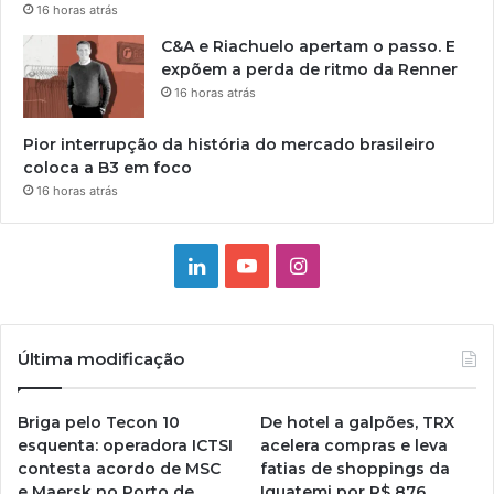
16 horas atrás
C&A e Riachuelo apertam o passo. E
expõem a perda de ritmo da Renner
16 horas atrás
Pior interrupção da história do mercado brasileiro
coloca a B3 em foco
16 horas atrás
Linkedin
YouTube
Instagram
Última modificação
Briga pelo Tecon 10
De hotel a galpões, TRX
esquenta: operadora ICTSI
acelera compras e leva
contesta acordo de MSC
fatias de shoppings da
e Maersk no Porto de
Iguatemi por R$ 876