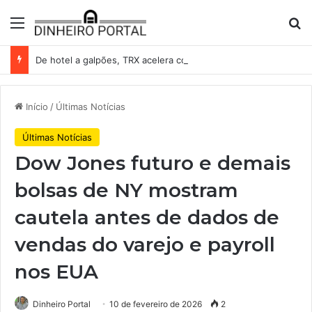
Menu
Pr
De hotel a galpões, TRX acelera compras e leva fatias de shoppings da Iguatemi por R$ 876 milhões
Início
/
Últimas Notícias
Últimas Notícias
Dow Jones futuro e demais
bolsas de NY mostram
cautela antes de dados de
vendas do varejo e payroll
nos EUA
Dinheiro Portal
10 de fevereiro de 2026
2