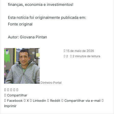
finanças, economia e investimentos!
Esta notícia foi originalmente publicada em:
Fonte original
Autor: Giovana Pintan
15 de maio de 2026
2
2 minutos de leitura
Dinheiro Portal
Facebook
X
Linkedin
Reddit
WhatsApp
Compartilhar
Facebook
X
Linkedin
Reddit
Compartilhar via e-mail
Imprimir