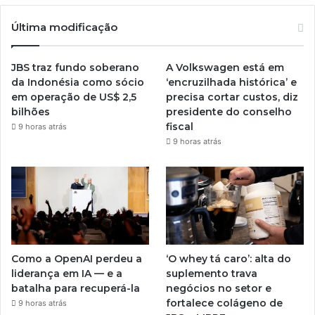
Última modificação
JBS traz fundo soberano
A Volkswagen está em
da Indonésia como sócio
‘encruzilhada histórica’ e
em operação de US$ 2,5
precisa cortar custos, diz
bilhões
presidente do conselho
fiscal
9 horas atrás
9 horas atrás
Como a OpenAI perdeu a
‘O whey tá caro’: alta do
liderança em IA — e a
suplemento trava
batalha para recuperá-la
negócios no setor e
fortalece colágeno de
9 horas atrás