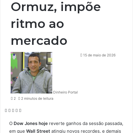
Ormuz, impõe
ritmo ao
mercado
15 de maio de 2026
Dinheiro Portal
2
2 minutos de leitura
Facebook
X
Linkedin
Reddit
WhatsApp
O
Dow Jones hoje
reverte ganhos da sessão passada,
em que
Wall Street
atingiu novos recordes, e demais