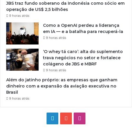
JBS traz fundo soberano da Indonésia como sócio em
operação de US$ 2,5 bilhões
9 horas atrás
Como a OpenAI perdeu a liderança
em IA — e a batalha para recuperá-la
9 horas atrás
‘O whey tá caro’: alta do suplemento
trava negócios no setor e fortalece
colágeno de JBS e MBRF
9 horas atrás
Além do jatinho próprio: as empresas que ganham
dinheiro com a expansão da aviação executiva no
Brasil
9 horas atrás
Linkedin
YouTube
Instagram