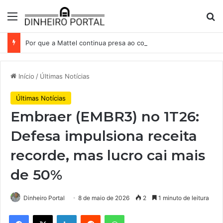
Menu
Pr
Por que a Mattel continua presa ao corredor de brinquedos
Início
/
Últimas Notícias
Últimas Notícias
Embraer (EMBR3) no 1T26:
Defesa impulsiona receita
recorde, mas lucro cai mais
de 50%
Dinheiro Portal
8 de maio de 2026
2
1 minuto de leitura
Facebook
X
Linkedin
Reddit
WhatsApp