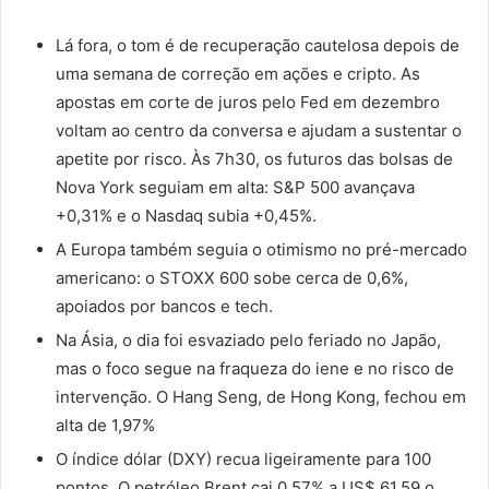
Lá fora, o tom é de recuperação cautelosa depois de
uma semana de correção em ações e cripto. As
apostas em corte de juros pelo Fed em dezembro
voltam ao centro da conversa e ajudam a sustentar o
apetite por risco. Às 7h30, os futuros das bolsas de
Nova York seguiam em alta: S&P 500 avançava
+0,31% e o Nasdaq subia +0,45%.
A Europa também seguia o otimismo no pré-mercado
americano: o STOXX 600 sobe cerca de 0,6%,
apoiados por bancos e tech.
Na Ásia, o dia foi esvaziado pelo feriado no Japão,
mas o foco segue na fraqueza do iene e no risco de
intervenção. O Hang Seng, de Hong Kong, fechou em
alta de 1,97%
O índice dólar (DXY) recua ligeiramente para 100
pontos. O petróleo Brent cai 0,57% a US$ 61,59 o