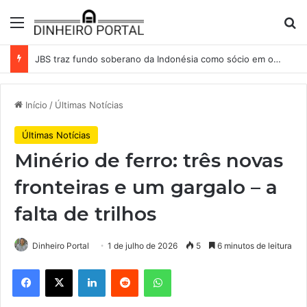
Menu
Pr
JBS traz fundo soberano da Indonésia como sócio em operação de US$ 2,5 bilhões
Início
/
Últimas Notícias
Últimas Notícias
Minério de ferro: três novas
fronteiras e um gargalo – a
falta de trilhos
Dinheiro Portal
1 de julho de 2026
5
6 minutos de leitura
Facebook
X
Linkedin
Reddit
WhatsApp