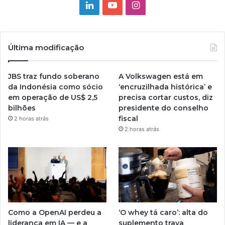
Linkedin
YouTube
Instagram
Última modificação
JBS traz fundo soberano
A Volkswagen está em
da Indonésia como sócio
‘encruzilhada histórica’ e
em operação de US$ 2,5
precisa cortar custos, diz
bilhões
presidente do conselho
fiscal
2 horas atrás
2 horas atrás
Como a OpenAI perdeu a
‘O whey tá caro’: alta do
liderança em IA — e a
suplemento trava