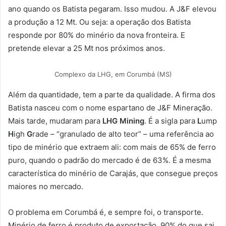
ano quando os Batista pegaram. Isso mudou. A J&F elevou
a produção a 12 Mt. Ou seja: a operação dos Batista
responde por 80% do minério da nova fronteira. E
pretende elevar a 25 Mt nos próximos anos.
Complexo da LHG, em Corumbá (MS)
Além da quantidade, tem a parte da qualidade. A firma dos
Batista nasceu com o nome espartano de J&F Mineração.
Mais tarde, mudaram para
LHG Mining
. É a sigla para
L
ump
H
igh
G
rade – “granulado de alto teor” – uma referência ao
tipo de minério que extraem ali: com mais de 65% de ferro
puro, quando o padrão do mercado é de 63%. É a mesma
característica do minério de Carajás, que consegue preços
maiores no mercado.
O problema em Corumbá é, e sempre foi, o transporte.
Minério de ferro é produto de exportação. 90% do que sai