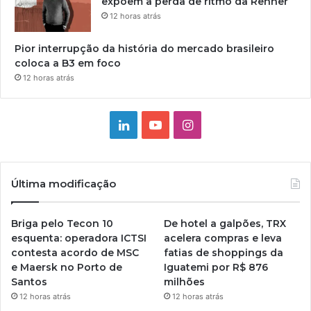
expõem a perda de ritmo da Renner
12 horas atrás
Pior interrupção da história do mercado brasileiro
coloca a B3 em foco
12 horas atrás
Linkedin
YouTube
Instagram
Última modificação
Briga pelo Tecon 10
De hotel a galpões, TRX
esquenta: operadora ICTSI
acelera compras e leva
contesta acordo de MSC
fatias de shoppings da
e Maersk no Porto de
Iguatemi por R$ 876
Santos
milhões
12 horas atrás
12 horas atrás