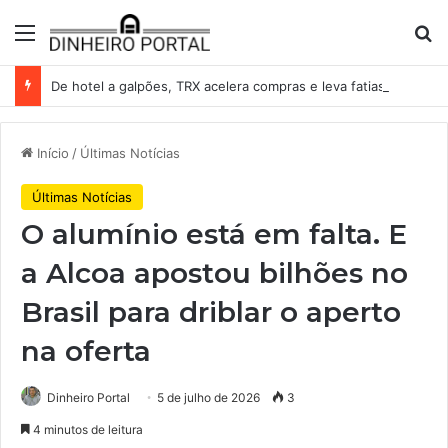
Menu
Pr
De hotel a galpões, TRX acelera compras e leva fatias de shoppings da Iguatemi por R$ 876 milhões
Início
/
Últimas Notícias
Últimas Notícias
O alumínio está em falta. E
a Alcoa apostou bilhões no
Brasil para driblar o aperto
na oferta
Dinheiro Portal
5 de julho de 2026
3
4 minutos de leitura