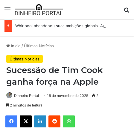
Menu
Pr
Whirlpool abandonou suas ambições globais. Agora enfrenta um mundo de dificuldades
Início
/
Últimas Notícias
Últimas Notícias
Sucessão de Tim Cook
ganha força na Apple
Dinheiro Portal
16 de novembro de 2025
2
2 minutos de leitura
Facebook
X
Linkedin
Reddit
WhatsApp