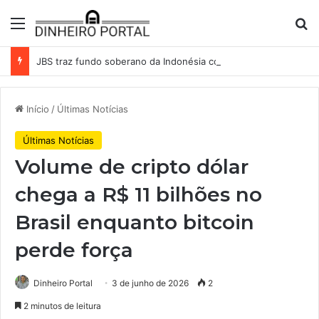
Menu
Pr
JBS traz fundo soberano da Indonésia como sócio em operação de US$ 2,5 bilhões
Início
/
Últimas Notícias
Últimas Notícias
Volume de cripto dólar
chega a R$ 11 bilhões no
Brasil enquanto bitcoin
perde força
Dinheiro Portal
3 de junho de 2026
2
2 minutos de leitura