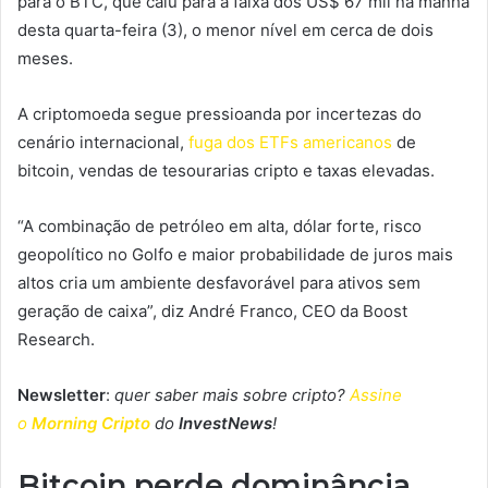
para o BTC, que caiu para a faixa dos US$ 67 mil na manhã
desta quarta-feira (3), o menor nível em cerca de dois
meses.
A criptomoeda segue pressioanda por incertezas do
cenário internacional,
fuga dos ETFs americanos
de
bitcoin, vendas de tesourarias cripto e taxas elevadas.
“A combinação de petróleo em alta, dólar forte, risco
geopolítico no Golfo e maior probabilidade de juros mais
altos cria um ambiente desfavorável para ativos sem
geração de caixa”, diz André Franco, CEO da Boost
Research.
Newsletter
:
quer saber mais sobre cripto?
Assine
o
Morning Cripto
do
InvestNews
!
Bitcoin perde dominância