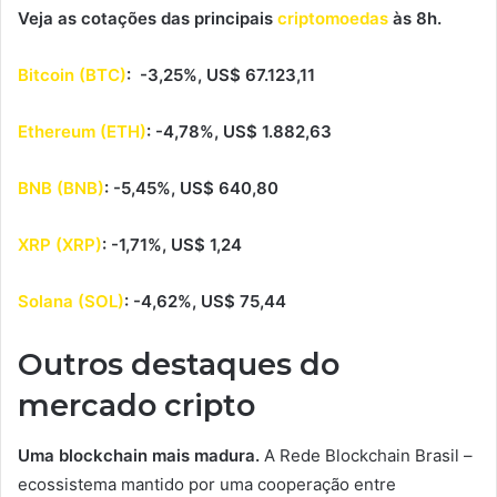
Veja as cotações das principais
criptomoedas
às 8h.
Bitcoin (BTC)
: -3,25%, US$ 67.123,11
Ethereum (ETH)
: -4,78%, US$ 1.882,63
BNB (BNB)
: -5,45%, US$ 640,80
XRP (XRP)
: -1,71%, US$ 1,24
Solana (SOL)
: -4,62%, US$ 75,44
Outros destaques do
mercado cripto
Uma blockchain mais madura.
A Rede Blockchain Brasil –
ecossistema mantido por uma cooperação entre