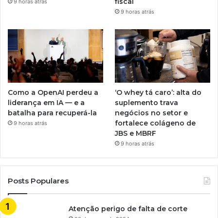
fiscal
9 horas atrás
9 horas atrás
Como a OpenAI perdeu a
‘O whey tá caro’: alta do
liderança em IA — e a
suplemento trava
batalha para recuperá-la
negócios no setor e
fortalece colágeno de
9 horas atrás
JBS e MBRF
9 horas atrás
Posts Populares
Atenção perigo de falta de corte