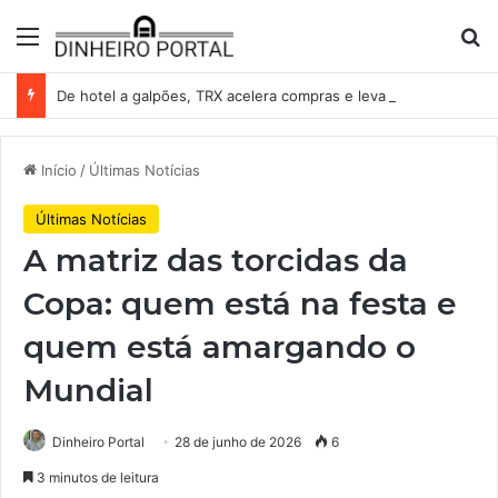
Menu
Pr
De hotel a galpões, TRX acelera compras e leva fatias de shoppings da Iguatemi por R$ 876 milhões
Início
/
Últimas Notícias
Últimas Notícias
A matriz das torcidas da
Copa: quem está na festa e
quem está amargando o
Mundial
Dinheiro Portal
28 de junho de 2026
6
3 minutos de leitura