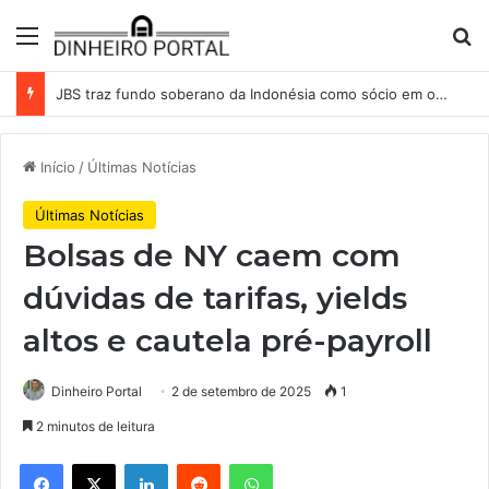
Menu
Pr
JBS traz fundo soberano da Indonésia como sócio em operação de US$ 2,5 bilhões
Início
/
Últimas Notícias
Últimas Notícias
Bolsas de NY caem com
dúvidas de tarifas, yields
altos e cautela pré-payroll
Dinheiro Portal
2 de setembro de 2025
1
2 minutos de leitura
Facebook
X
Linkedin
Reddit
WhatsApp