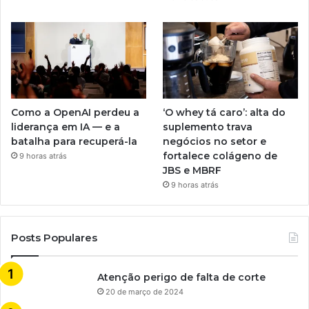
Como a OpenAI perdeu a
‘O whey tá caro’: alta do
liderança em IA — e a
suplemento trava
batalha para recuperá-la
negócios no setor e
fortalece colágeno de
9 horas atrás
JBS e MBRF
9 horas atrás
Posts Populares
Atenção perigo de falta de corte
20 de março de 2024