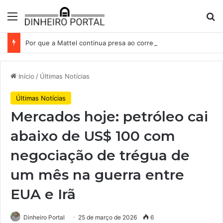
Menu
Pr
Por que a Mattel continua presa ao corredor de brinquedos
Início
/
Últimas Notícias
Últimas Notícias
Mercados hoje: petróleo cai
abaixo de US$ 100 com
negociação de trégua de
um mês na guerra entre
EUA e Irã
Dinheiro Portal
25 de março de 2026
6