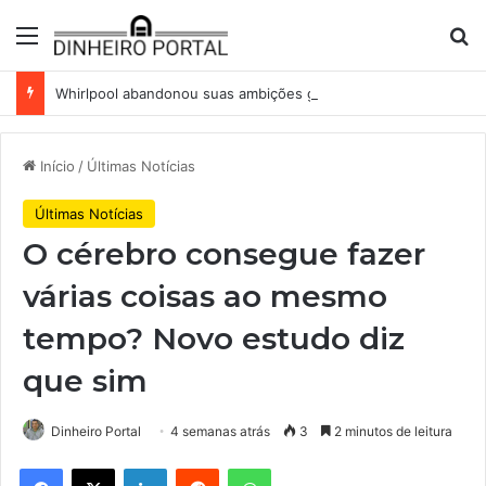
Menu
Pr
Whirlpool abandonou suas ambições globais. Agora enfrenta um mundo de dificuldades
Início
/
Últimas Notícias
Últimas Notícias
O cérebro consegue fazer
várias coisas ao mesmo
tempo? Novo estudo diz
que sim
Dinheiro Portal
4 semanas atrás
3
2 minutos de leitura
Facebook
X
Linkedin
Reddit
WhatsApp