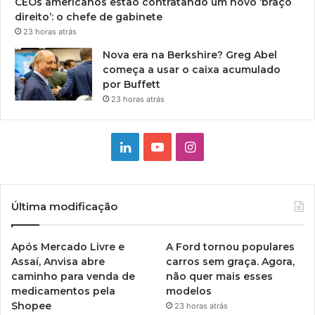
CEOs americanos estão contratando um novo ‘braço
direito’: o chefe de gabinete
23 horas atrás
Nova era na Berkshire? Greg Abel
começa a usar o caixa acumulado
por Buffett
23 horas atrás
Linkedin
YouTube
Instagram
Última modificação
Após Mercado Livre e
A Ford tornou populares
Assaí, Anvisa abre
carros sem graça. Agora,
caminho para venda de
não quer mais esses
medicamentos pela
modelos
Shopee
23 horas atrás