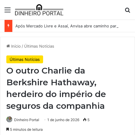
Menu
Pr
Após Mercado Livre e Assaí, Anvisa abre caminho para venda de medicamentos pela Shopee
Início
/
Últimas Notícias
Últimas Notícias
O outro Charlie da
Berkshire Hathaway,
herdeiro do império de
seguros da companhia
Dinheiro Portal
1 de junho de 2026
5
5 minutos de leitura