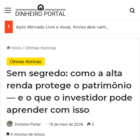
Menu
Pr
Após Mercado Livre e Assaí, Anvisa abre caminho para venda de medicamentos pela Shopee
Início
/
Últimas Notícias
Últimas Notícias
Sem segredo: como a alta
renda protege o patrimônio
— e o que o investidor pode
aprender com isso
Dinheiro Portal
16 de maio de 2026
3
4 minutos de leitura