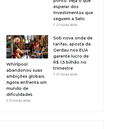
ponto. Veja o que
esperar dos
investimentos que
seguem a Selic
21 horas atrás
Sob nova onda de
tarifas, aposta da
Gerdau nos EUA
garante lucro de
R$ 1,5 bilhão no
Whirlpool
trimestre
abandonou suas
21 horas atrás
ambições globais.
Agora enfrenta um
mundo de
dificuldades
21 horas atrás