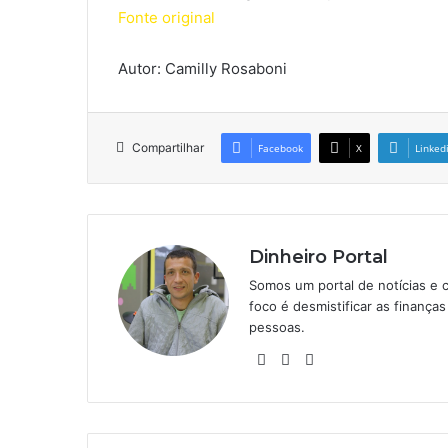
Fonte original
Autor: Camilly Rosaboni
Compartilhar
Facebook
X
Linked
Dinheiro Portal
Somos um portal de notícias e 
foco é desmistificar as finanç
pessoas.
Website
Linkedin
Instagram