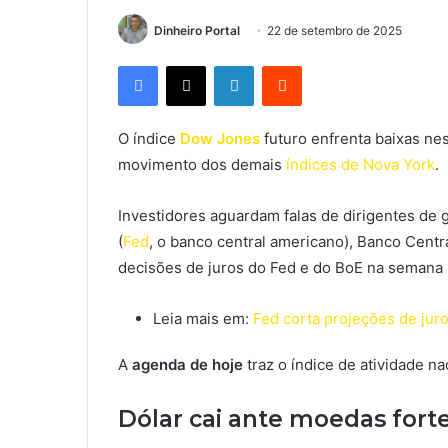
Dinheiro Portal
22 de setembro de 2025
Facebook
X
Linkedin
Reddit
O índice
Dow Jones
futuro enfrenta baixas ne
movimento dos demais
índices de Nova York
.
Investidores aguardam falas de dirigentes de 
(
Fed
, o banco central americano)
, Banco Centr
decisões de juros do Fed e do BoE na semana
Leia mais em:
Fed corta projeções de jur
A
agenda de hoje
traz o índice de atividade n
Dólar cai ante moedas fort