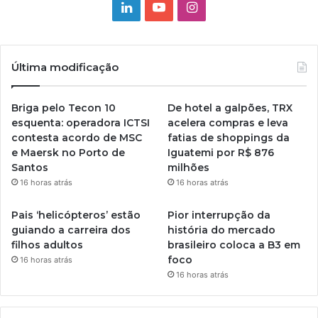
Linkedin
YouTube
Instagram
Última modificação
Briga pelo Tecon 10
De hotel a galpões, TRX
esquenta: operadora ICTSI
acelera compras e leva
contesta acordo de MSC
fatias de shoppings da
e Maersk no Porto de
Iguatemi por R$ 876
Santos
milhões
16 horas atrás
16 horas atrás
Pais ‘helicópteros’ estão
Pior interrupção da
guiando a carreira dos
história do mercado
filhos adultos
brasileiro coloca a B3 em
foco
16 horas atrás
16 horas atrás