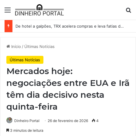
Menu
Pr
De hotel a galpões, TRX acelera compras e leva fatias de shoppings da Iguatemi por R$ 876 milhões
Início
/
Últimas Notícias
Últimas Notícias
Mercados hoje:
negociações entre EUA e Irã
têm dia decisivo nesta
quinta-feira
Dinheiro Portal
26 de fevereiro de 2026
4
3 minutos de leitura