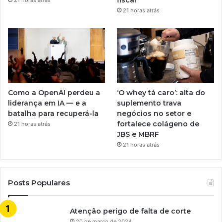
fiscal
21 horas atrás
21 horas atrás
Como a OpenAI perdeu a
‘O whey tá caro’: alta do
liderança em IA — e a
suplemento trava
batalha para recuperá-la
negócios no setor e
fortalece colágeno de
21 horas atrás
JBS e MBRF
21 horas atrás
Posts Populares
Atenção perigo de falta de corte
20 de março de 2024