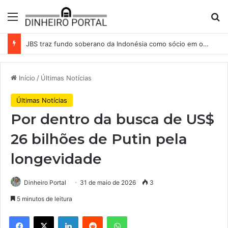
Menu
Pr
JBS traz fundo soberano da Indonésia como sócio em operação de US$ 2,5 bilhões
Início
/
Últimas Notícias
Últimas Notícias
Por dentro da busca de US$
26 bilhões de Putin pela
longevidade
Dinheiro Portal
31 de maio de 2026
3
5 minutos de leitura
Facebook
X
Linkedin
Reddit
WhatsApp