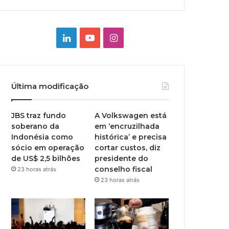
Linkedin
YouTube
Instagram
Última modificação
JBS traz fundo
A Volkswagen está
soberano da
em ‘encruzilhada
Indonésia como
histórica’ e precisa
sócio em operação
cortar custos, diz
de US$ 2,5 bilhões
presidente do
conselho fiscal
23 horas atrás
23 horas atrás