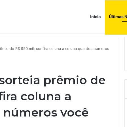
Início
Últimas N
ada histórica’ e precisa cortar custos, diz presidente do conselho fisca
rêmio de R$ 950 mil; confira coluna a coluna quantos números
sorteia prêmio de
fira coluna a
s números você