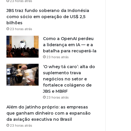
23 horas atrás
JBS traz fundo soberano da Indonésia
como sócio em operação de US$ 2,5
bilhões
23 horas atrás
Como a OpenAI perdeu
a liderança em IA — e a
batalha para recuperá-la
23 horas atrás
‘O whey tá caro’: alta do
suplemento trava
negócios no setor e
fortalece colágeno de
JBS e MBRF
23 horas atrás
Além do jatinho próprio: as empresas
que ganham dinheiro com a expansão
da aviação executiva no Brasil
23 horas atrás