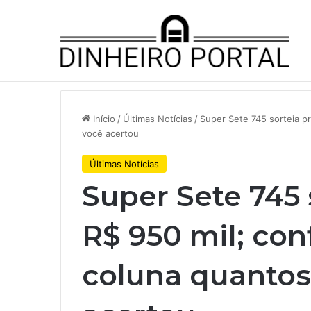
Notícias de Última Hora
A Volkswagen está em ‘encruzilh
Início
/
Últimas Notícias
/
Super Sete 745 sorteia p
você acertou
Últimas Notícias
Super Sete 745 
R$ 950 mil; con
coluna quanto