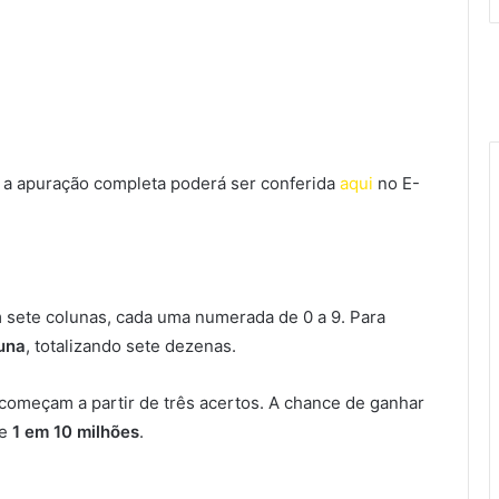
, a apuração completa poderá ser conferida
aqui
no E-
 sete colunas, cada uma numerada de 0 a 9. Para
una
, totalizando sete dezenas.
 começam a partir de três acertos. A chance de ganhar
de
1 em 10 milhões
.