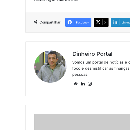
Compartilhar
Facebook
X
Linke
Dinheiro Portal
Somos um portal de notícias e 
foco é desmistificar as finanç
pessoas.
Website
Linkedin
Instagram