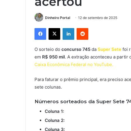
acertou
Dinheiro Portal
12 de setembro de 2025
Facebook
X
Linkedin
Reddit
O sorteio do
concurso 745
da
Super Sete
foi 
em
R$ 950 mil
. A extração aconteceu a partir 
Caixa Econômica Federal no YouTube.
Para faturar o prêmio principal, era preciso 
sete colunas.
Números sorteados da Super Sete 7
Coluna 1:
Coluna 2:
Coluna 3: