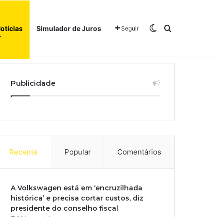
Switch skin
Procurar po
otícias
Simulador de Juros
Seguir
l
Início
Sobre
Publicidade
Recente
Popular
Comentários
A Volkswagen está em ‘encruzilhada
histórica’ e precisa cortar custos, diz
presidente do conselho fiscal