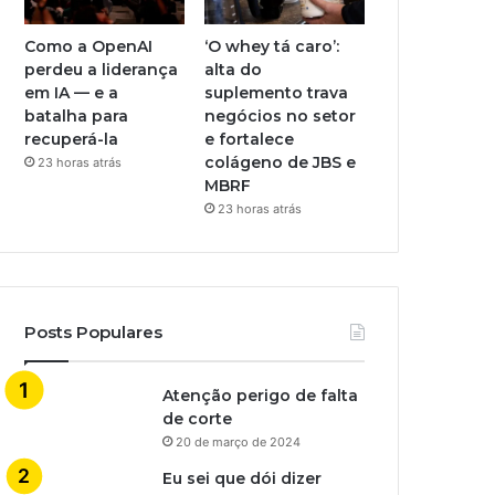
Como a OpenAI
‘O whey tá caro’:
perdeu a liderança
alta do
em IA — e a
suplemento trava
batalha para
negócios no setor
recuperá-la
e fortalece
colágeno de JBS e
23 horas atrás
MBRF
23 horas atrás
Posts Populares
Atenção perigo de falta
de corte
20 de março de 2024
Eu sei que dói dizer