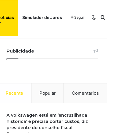
Switch skin
Procurar po
otícias
Simulador de Juros
Seguir
Início
Sobre
Publicidade
Recente
Popular
Comentários
A Volkswagen está em ‘encruzilhada
histórica’ e precisa cortar custos, diz
presidente do conselho fiscal