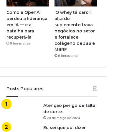
Como a OpenAI
‘O whey tá caro’:
perdeu a liderança
alta do
em IA — e a
suplemento trava
batalha para
negócios no setor
recuperá-la
e fortalece
colágeno de JBS e
9 horas atrás
MBRF
9 horas atrás
Posts Populares
Atenção perigo de falta
de corte
20 de março de 2024
Eu sei que dói dizer