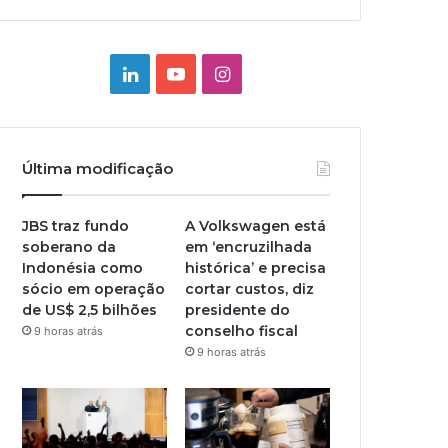
Linkedin
YouTube
Instagram
Última modificação
JBS traz fundo
A Volkswagen está
soberano da
em ‘encruzilhada
Indonésia como
histórica’ e precisa
sócio em operação
cortar custos, diz
de US$ 2,5 bilhões
presidente do
conselho fiscal
9 horas atrás
9 horas atrás