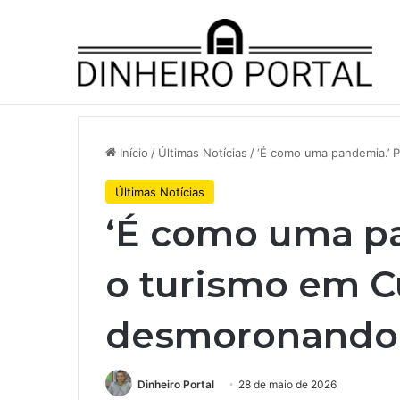
Notícias de Última Hora
JBS traz fundo soberano da In
Início
/
Últimas Notícias
/
‘É como uma pandemia.’ 
Últimas Notícias
‘É como uma pa
o turismo em C
desmoronando
Dinheiro Portal
28 de maio de 2026