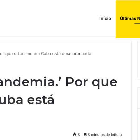
Início
Últimas N
donésia como sócio em operação de US$ 2,5 bilhões
Por que o turismo em Cuba está desmoronando
ndemia.’ Por que
uba está
3
3 minutos de leitura