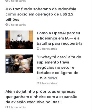
9 horas atrás
JBS traz fundo soberano da Indonésia
como sócio em operação de US$ 2,5
bilhões
9 horas atrás
Como a OpenAI perdeu
a liderança em IA — e a
batalha para recuperá-la
9 horas atrás
‘O whey tá caro’: alta do
suplemento trava
negócios no setor e
fortalece colágeno de
JBS e MBRF
9 horas atrás
Além do jatinho próprio: as empresas
que ganham dinheiro com a expansão
da aviação executiva no Brasil
9 horas atrás